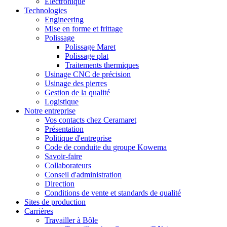
Electronique
Technologies
Engineering
Mise en forme et frittage
Polissage
Polissage Maret
Polissage plat
Traitements thermiques
Usinage CNC de précision
Usinage des pierres
Gestion de la qualité
Logistique
Notre entreprise
Vos contacts chez Ceramaret
Présentation
Politique d'entreprise
Code de conduite du groupe Kowema
Savoir-faire
Collaborateurs
Conseil d'administration
Direction
Conditions de vente et standards de qualité
Sites de production
Carrières
Travailler à Bôle