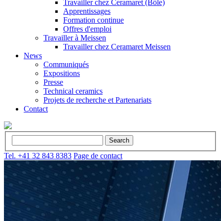
Travailler chez Ceramaret (Bôle)
Apprentissages
Formation continue
Offres d'emploi
Travailler à Meissen
Travailler chez Ceramaret Meissen
News
Communiqués
Expositions
Presse
Technical ceramics
Projets de recherche et Partenariats
Contact
Tel. +41 32 843 8383
Page de contact