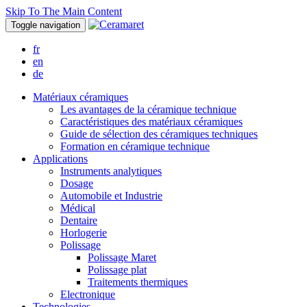
Skip To The Main Content
Toggle navigation
fr
en
de
Matériaux céramiques
Les avantages de la céramique technique
Caractéristiques des matériaux céramiques
Guide de sélection des céramiques techniques
Formation en céramique technique
Applications
Instruments analytiques
Dosage
Automobile et Industrie
Médical
Dentaire
Horlogerie
Polissage
Polissage Maret
Polissage plat
Traitements thermiques
Electronique
Technologies